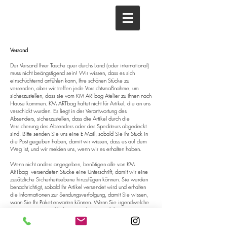
Versand
Der Versand Ihrer Tasche quer durchs Land (oder international)
muss nicht beängstigend sein! Wir wissen, dass es sich
einschüchternd anfühlen kann, Ihre schönen Stücke zu
versenden, aber wir treffen jede Vorsichtsmaßnahme, um
sicherzustellen, dass sie vom KM ARTbag Atelier zu Ihnen nach
Hause kommen. KM ARTbag haftet nicht für Artikel, die an uns
verschickt wurden. Es liegt in der Verantwortung des
Absenders, sicherzustellen, dass die Artikel durch die
Versicherung des Absenders oder des Spediteurs abgedeckt
sind. Bitte senden Sie uns eine E-Mail, sobald Sie Ihr Stück in
die Post gegeben haben, damit wir wissen, dass es auf dem
Weg ist, und wir melden uns, wenn wir es erhalten haben.
Wenn nicht anders angegeben, benötigen alle von KM
ARTbag versendeten Stücke eine Unterschrift, damit wir eine
zusätzliche Sicherheitsebene hinzufügen können. Sie werden
benachrichtigt, sobald Ihr Artikel versendet wird und erhalten
die Informationen zur Sendungsverfolgung, damit Sie wissen,
wann Sie Ihr Paket erwarten können. Wenn Sie irgendwelche
Fragen zum Versand haben, wenden Sie sich bitte an uns.